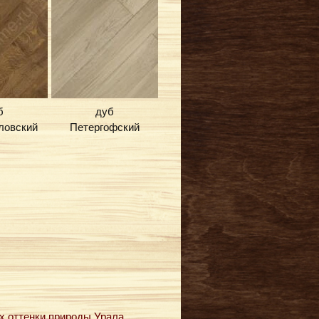
б
дуб
ловский
Петергофский
 оттенки природы Урала.