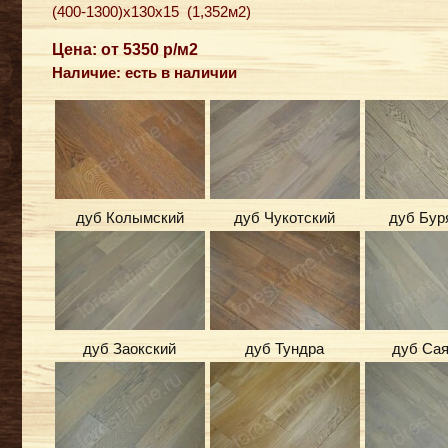
(400-1300)x130x15 (1,352м2)
Цена: от 5350 р/м2
Наличие: есть в наличии
дуб Колымский
дуб Чукотский
дуб Бур
дуб Заокский
дуб Тундра
дуб Сая