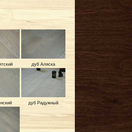
ятский
дуб Аляска
нский
дуб Радужный