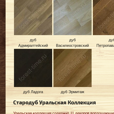
дуб
дуб
ду
Адмиралтейский
Василеостровский
Петропав
дуб Ладога
дуб Эрмитаж
Стародуб Уральская Коллекция
Уральская коллекция содержит 11 декоров воплощающих